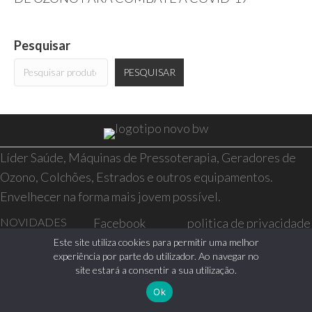
Pesquisar
PESQUISAR
Líder Saúde, Máquinas de Pressoterapia, Geradores de
Ozono, Colchões, Estrados e outros equipamentos.
Envelhecer na forma mais jovem possível.
NOVIDADES
Facebook
politica de privacidade
SAÚDE E BEM-
Instagram
resolução de conflitos
Este site utiliza cookies para permitir uma melhor
experiência por parte do utilizador. Ao navegar no
ESTAR
livro de reclamações
site estará a consentir a sua utilização.
CASA
Ok
0 itens