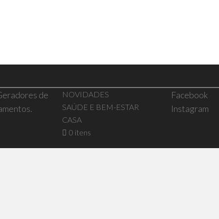
 Geradores de
NOVIDADES
Facebook
SAÚDE E BEM-ESTAR
pamentos.
Instagram
CASA
0 itens