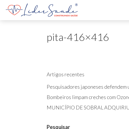
pita-416×416
Artigos recentes
Pesquisadores japoneses defendem u
Bombeiros limpam creches com Ozon
MUNICÍPIO DE SOBRAL ADQUIRI
Pesquisar