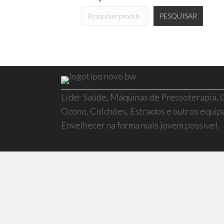
PESQUISAR
Líder Saúde, Máquinas de Pressoterapia,
Ozono, Colchões, Estrados e outros equi
Envelhecer na forma mais jovem possível.