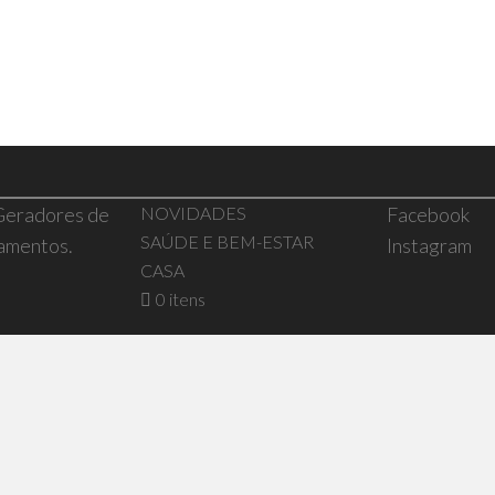
 Geradores de
NOVIDADES
Facebook
SAÚDE E BEM-ESTAR
pamentos.
Instagram
CASA
0 itens