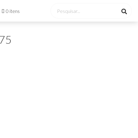
0 itens
975