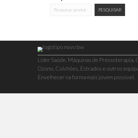
PESQUISAR
Líder Saúde, Máquinas de Pressoterapia,
Ozono, Colchões, Estrados e outros equi
Envelhecer na forma mais jovem possível.