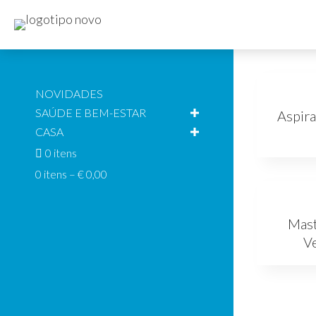
NOVIDADES
SAÚDE E BEM-ESTAR
Aspir
CASA
0 itens
0 itens
–
€
0,00
Mast
V