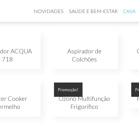
NOVIDADES
SAÚDE E BEM-ESTAR
CASA
ador ACQUA
Aspirador de
718
Colchões
Promoção!
P
er Cooker
Ozono Multifunção
ermelho
Frigorífico