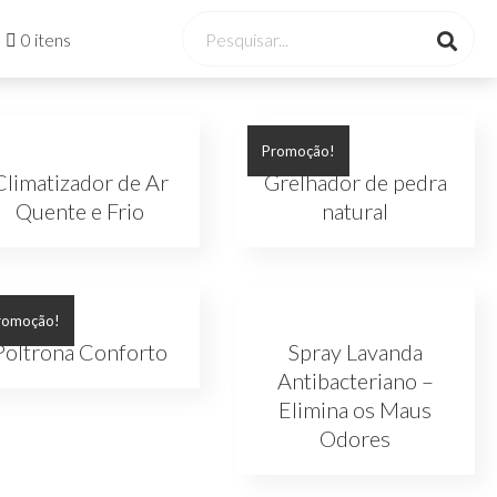
0 itens
Promoção!
Climatizador de Ar
Grelhador de pedra
Quente e Frio
natural
romoção!
Poltrona Conforto
Spray Lavanda
Antibacteriano –
Elimina os Maus
Odores