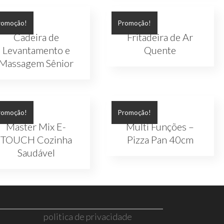
romoção!
Promoção!
Cadeira de
Fritadeira de Ar
Levantamento e
Quente
Massagem Sênior
romoção!
Promoção!
Master Mix E-
Multi Funções –
TOUCH Cozinha
Pizza Pan 40cm
Saudável
politica de privacidade