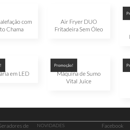
P
Calefação com
Air Fryer DUO
ito Chama
Fritadeira Sem Óleo
!
Promoção!
P
ária em LED
Máquina de Sumo
Vital Juice
 Geradores de
NOVIDADES
Facebook