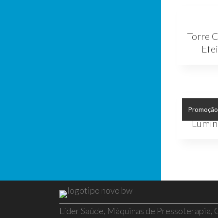
Torre 
Efe
Promoção
Lumin
Líder Saúde, Máquinas de Pressoterapia,