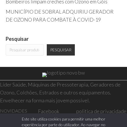
Bombeiros limpam creches com Ozono em Góis
MUNICÍPIO DE SOBRAL ADQUIRIU GERADOR
DE OZONO PARA COMBATE À COVID-19
Pesquisar
PESQUISAR
Líder Saúde, Máquinas de Pressoterapia, Geradores de
Ozono, Colchões, Estrados e outros equipamentos.
Envelhecer na forma mais jovem possível.
NOVIDADES
Facebook
politica de privacidade
SAÚDE E BEM-
Instagram
resolução de conflitos
Este site utiliza cookies para permitir uma melhor
experiência por parte do utilizador. Ao navegar no
ESTAR
livro de reclamações