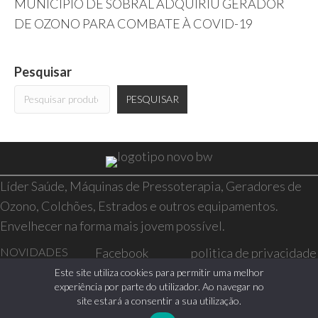
MUNICÍPIO DE SOBRAL ADQUIRIU GERADOR
DE OZONO PARA COMBATE À COVID-19
Pesquisar
PESQUISAR
Líder Saúde, Máquinas de Pressoterapia, Geradores de
Ozono, Colchões, Estrados e outros equipamentos.
Envelhecer na forma mais jovem possível.
NOVIDADES
Facebook
politica de privacidade
SAÚDE E BEM-
Instagram
resolução de conflitos
Este site utiliza cookies para permitir uma melhor
experiência por parte do utilizador. Ao navegar no
ESTAR
livro de reclamações
site estará a consentir a sua utilização.
CASA