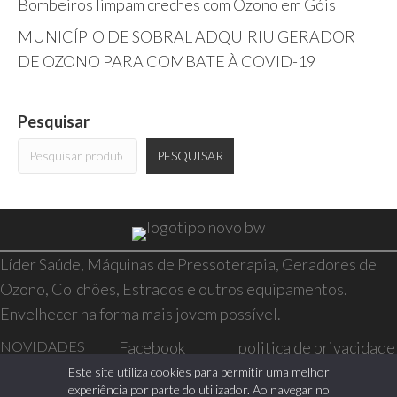
Bombeiros limpam creches com Ozono em Góis
MUNICÍPIO DE SOBRAL ADQUIRIU GERADOR
DE OZONO PARA COMBATE À COVID-19
Pesquisar
PESQUISAR
Líder Saúde, Máquinas de Pressoterapia, Geradores de
Ozono, Colchões, Estrados e outros equipamentos.
Envelhecer na forma mais jovem possível.
NOVIDADES
Facebook
politica de privacidade
SAÚDE E BEM-
Instagram
resolução de conflitos
Este site utiliza cookies para permitir uma melhor
experiência por parte do utilizador. Ao navegar no
ESTAR
livro de reclamações