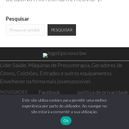
Pesquisar
PESQUISAR
Líder Saúde, Máquinas de Pressoterapia, Geradores de
Ozono, Colchões, Estrados e outros equipamentos.
Envelhecer na forma mais jovem possível.
NOVIDADES
Facebook
politica de privacidade
SAÚDE E BEM-
Instagram
resolução de conflitos
Este site utiliza cookies para permitir uma melhor
experiência por parte do utilizador. Ao navegar no
ESTAR
livro de reclamações
site estará a consentir a sua utilização.
CASA
Ok
0 itens