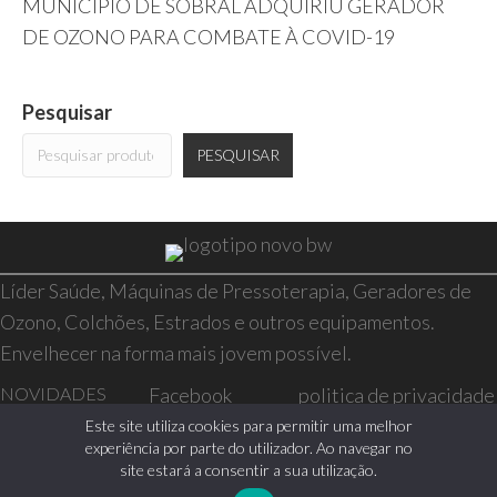
MUNICÍPIO DE SOBRAL ADQUIRIU GERADOR
DE OZONO PARA COMBATE À COVID-19
Pesquisar
PESQUISAR
Líder Saúde, Máquinas de Pressoterapia, Geradores de
Ozono, Colchões, Estrados e outros equipamentos.
Envelhecer na forma mais jovem possível.
NOVIDADES
Facebook
politica de privacidade
SAÚDE E BEM-
Instagram
resolução de conflitos
Este site utiliza cookies para permitir uma melhor
experiência por parte do utilizador. Ao navegar no
ESTAR
livro de reclamações
site estará a consentir a sua utilização.
CASA