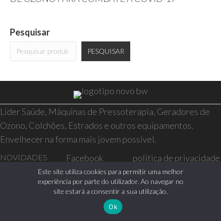
Pesquisar
PESQUISAR
Líder Saúde, Máquinas de Pressoterapia, Geradores de
Ozono, Colchões, Estrados e outros equipamentos.
Envelhecer na forma mais jovem possível.
NOVIDADES
Facebook
politica de privacidade
SAÚDE E BEM-
Instagram
resolução de conflitos
Este site utiliza cookies para permitir uma melhor
experiência por parte do utilizador. Ao navegar no
ESTAR
livro de reclamações
site estará a consentir a sua utilização.
CASA
Ok
0 itens