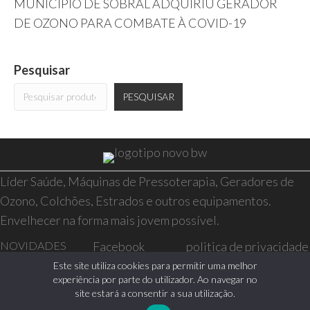
MUNICÍPIO DE SOBRAL ADQUIRIU GERADOR
DE OZONO PARA COMBATE À COVID-19
Pesquisar
PESQUISAR
Líder Saúde, Máquinas de Pressoterapia, Geradores de
Ozono, Colchões, Estrados e outros equipamentos.
Envelhecer na forma mais jovem possível.
NOVIDADES
Facebook
politica de privacidade
SAÚDE E BEM-
Instagram
resolução de conflitos
Este site utiliza cookies para permitir uma melhor
experiência por parte do utilizador. Ao navegar no
ESTAR
livro de reclamações
site estará a consentir a sua utilização.
CASA