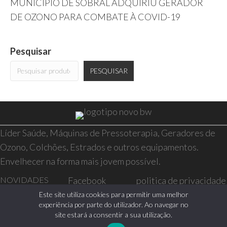
MUNICÍPIO DE SOBRAL ADQUIRIU GERADOR
DE OZONO PARA COMBATE À COVID-19
Pesquisar
PESQUISAR
Líder Saúde, Máquinas de Pressoterapia, Geradores de
Ozono, Colchões, Estrados e outros equipamentos.
Envelhecer na forma mais jovem possível.
NOVIDADES
Facebook
politica de privacidade
SAÚDE E BEM-
Instagram
resolução de conflitos
Este site utiliza cookies para permitir uma melhor
experiência por parte do utilizador. Ao navegar no
ESTAR
livro de reclamações
site estará a consentir a sua utilização.
CASA