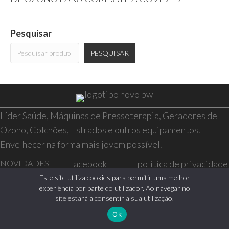
Pesquisar
PESQUISAR
Líder Saúde, Máquinas de Pressoterapia, Geradores de
Ozono, Colchões, Estrados e outros equipamentos.
Envelhecer na forma mais jovem possível.
NOVIDADES
Facebook
politica de privacidade
SAÚDE E BEM-
Instagram
resolução de conflitos
Este site utiliza cookies para permitir uma melhor
experiência por parte do utilizador. Ao navegar no
ESTAR
livro de reclamações
site estará a consentir a sua utilização.
CASA
Ok
0 itens