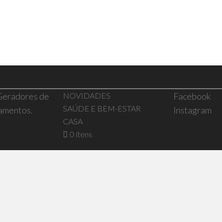
 Geradores de
NOVIDADES
Facebook
SAÚDE E BEM-ESTAR
pamentos.
Instagram
CASA
0 itens