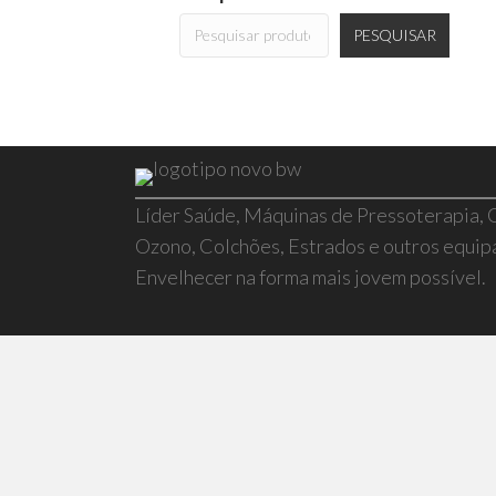
PESQUISAR
Líder Saúde, Máquinas de Pressoterapia,
Ozono, Colchões, Estrados e outros equi
Envelhecer na forma mais jovem possível.