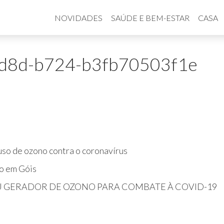
NOVIDADES
SAÚDE E BEM-ESTAR
CASA
d8d-b724-b3fb70503f1e
so de ozono contra o coronavírus
o em Góis
U GERADOR DE OZONO PARA COMBATE À COVID-19