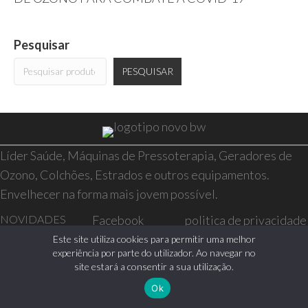
Pesquisar
PESQUISAR
Líder Saúde, Máquinas de Pressoterapia, Geradores de
Ozono, Colchões, Estrados e outros equipamentos.
Envelhecer na forma mais jovem possível.
NOVIDADES
Facebook
politica de privacidade
SAÚDE E BEM-
Instagram
resolução de conflitos
Este site utiliza cookies para permitir uma melhor
experiência por parte do utilizador. Ao navegar no
ESTAR
livro de reclamações
site estará a consentir a sua utilização.
CASA
Ok
0 itens