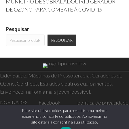
MUNICÍPIO DE SOBRAL ADQUIRIU GERADOR
DE OZONO PARA COMBATE À COVID-19
Pesquisar
PESQUISAR
Líder Saúde, Máquinas de Pressoterapia, Geradores de
Ozono, Colchões, Estrados e outros equipamentos.
Envelhecer na forma mais jovem possível.
NOVIDADES
Facebook
politica de privacidade
SAÚDE E BEM-
Instagram
resolução de conflitos
Este site utiliza cookies para permitir uma melhor
experiência por parte do utilizador. Ao navegar no
ESTAR
livro de reclamações
site estará a consentir a sua utilização.
CASA