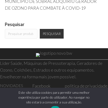
MUNICÍPIO DE SOBRAL ADQUIRIU GERADOR
DE OZONO PARA COMBATE À COVID-19
Pesquisar
PESQUISAR
Líder Saúde, Máquinas de Pressoterapia, Geradores de
Ozono, Colchões, Estrados e outros equipamentos.
Envelhecer na forma mais jovem possível.
NOVIDADES
Facebook
politica de privacidade
SAÚDE E BEM-
Instagram
resolução de conflitos
Este site utiliza cookies para permitir uma melhor
experiência por parte do utilizador. Ao navegar no
ESTAR
livro de reclamações
site estará a consentir a sua utilização.
CASA