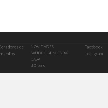
 Geradores de
NOVIDADES
Facebook
SAÚDE E BEM-ESTAR
pamentos.
Instagram
CASA
0 itens