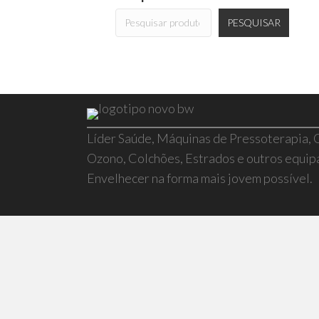
PESQUISAR
Líder Saúde, Máquinas de Pressoterapia,
Ozono, Colchões, Estrados e outros equi
Envelhecer na forma mais jovem possível.