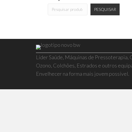
PESQUISAR
Líder Saúde, Máquinas de Pressoterapia,
Ozono, Colchões, Estrados e outros equi
Envelhecer na forma mais jovem possível.