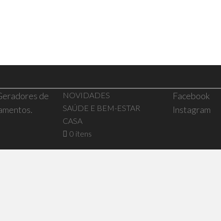
 Geradores de
NOVIDADES
Facebook
SAÚDE E BEM-ESTAR
pamentos.
Instagram
CASA
0 itens