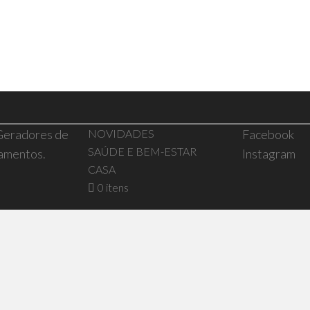
 Geradores de
NOVIDADES
Facebook
SAÚDE E BEM-ESTAR
pamentos.
Instagram
CASA
0 itens