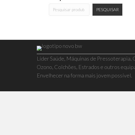
PESQUISAR
Líder Saúde, Máquinas de Pressoterapia,
Ozono, Colchões, Estrados e outros equi
Envelhecer na forma mais jovem possível.