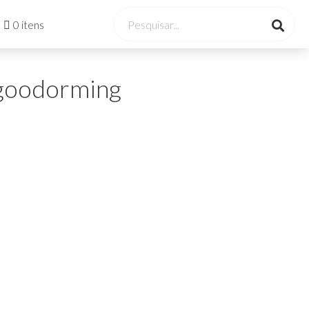
0 itens
_goodorming