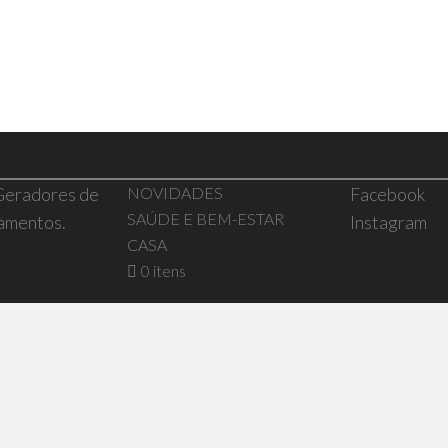
 Geradores de
NOVIDADES
Facebook
SAÚDE E BEM-ESTAR
pamentos.
Instagram
CASA
0 itens