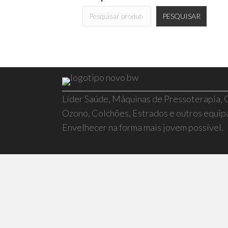
PESQUISAR
Líder Saúde, Máquinas de Pressoterapia,
Ozono, Colchões, Estrados e outros equi
Envelhecer na forma mais jovem possível.