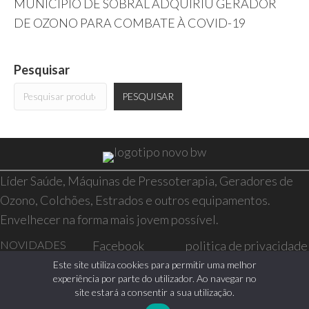
MUNICÍPIO DE SOBRAL ADQUIRIU GERADOR
DE OZONO PARA COMBATE À COVID-19
Pesquisar
PESQUISAR
Líder Saúde, Máquinas de Pressoterapia, Geradores de
Ozono, Colchões, Estrados e outros equipamentos.
Envelhecer na forma mais jovem possível.
NOVIDADES
Facebook
politica de privacidade
SAÚDE E BEM-
Instagram
resolução de conflitos
Este site utiliza cookies para permitir uma melhor
experiência por parte do utilizador. Ao navegar no
ESTAR
livro de reclamações
site estará a consentir a sua utilização.
CASA