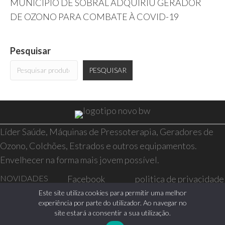
MUNICÍPIO DE SOBRAL ADQUIRIU GERADOR
DE OZONO PARA COMBATE À COVID-19
Pesquisar
PESQUISAR
Líder Saúde, Máquinas de Pressoterapia, Geradores de
Ozono, Colchões, Estrados e outros equipamentos.
Envelhecer na forma mais jovem possível.
NOVIDADES
Facebook
politica de privacidade
SAÚDE E BEM-
Instagram
resolução de conflitos
Este site utiliza cookies para permitir uma melhor
experiência por parte do utilizador. Ao navegar no
ESTAR
livro de reclamações
site estará a consentir a sua utilização.
CASA