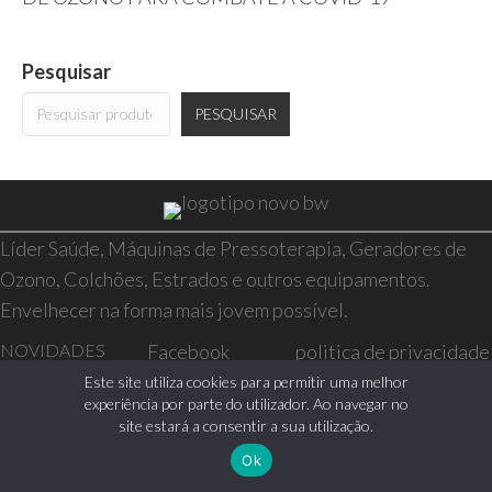
Pesquisar
PESQUISAR
Líder Saúde, Máquinas de Pressoterapia, Geradores de
Ozono, Colchões, Estrados e outros equipamentos.
Envelhecer na forma mais jovem possível.
NOVIDADES
Facebook
politica de privacidade
SAÚDE E BEM-
Instagram
resolução de conflitos
Este site utiliza cookies para permitir uma melhor
experiência por parte do utilizador. Ao navegar no
ESTAR
livro de reclamações
site estará a consentir a sua utilização.
CASA
Ok
0 itens