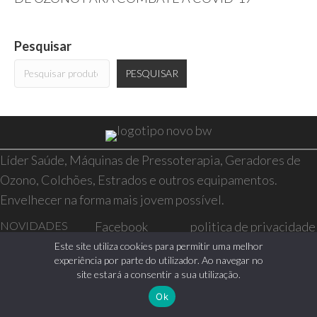
Pesquisar
PESQUISAR
Líder Saúde, Máquinas de Pressoterapia, Geradores de
Ozono, Colchões, Estrados e outros equipamentos.
Envelhecer na forma mais jovem possível.
NOVIDADES
Facebook
politica de privacidade
SAÚDE E BEM-
Instagram
resolução de conflitos
Este site utiliza cookies para permitir uma melhor
experiência por parte do utilizador. Ao navegar no
ESTAR
livro de reclamações
site estará a consentir a sua utilização.
CASA
Ok
0 itens