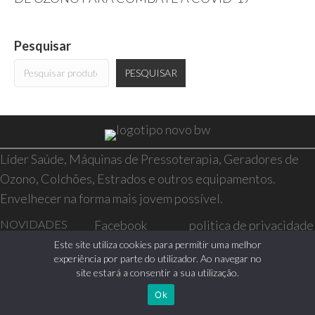
Pesquisar
PESQUISAR
Líder Saúde, Máquinas de Pressoterapia, Geradores de
Ozono, Colchões, Estrados e outros equipamentos.
Envelhecer na forma mais jovem possível.
NOVIDADES
Facebook
politica de privacidade
SAÚDE E BEM-
Instagram
resolução de conflitos
Este site utiliza cookies para permitir uma melhor
experiência por parte do utilizador. Ao navegar no
ESTAR
livro de reclamações
site estará a consentir a sua utilização.
CASA
Ok
0 itens