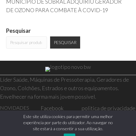
MUNICÍPIO DE SOBRAL ADQUIRIU GERADOR
DE OZONO PARA COMBATE À COVID-19
Pesquisar
PESQUISAR
Líder Saúde, Máquinas de Pressoterapia, Geradores de
Ozono, Colchões, Estrados e outros equipamentos.
Envelhecer na forma mais jovem possível.
NOVIDADES
Facebook
politica de privacidade
SAÚDE E BEM-
Instagram
resolução de conflitos
Este site utiliza cookies para permitir uma melhor
experiência por parte do utilizador. Ao navegar no
ESTAR
livro de reclamações
site estará a consentir a sua utilização.
CASA