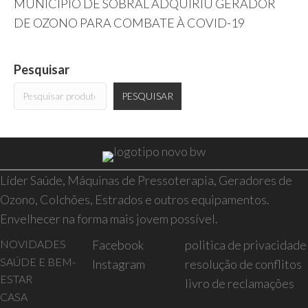
MUNICÍPIO DE SOBRAL ADQUIRIU GERADOR
DE OZONO PARA COMBATE À COVID-19
Pesquisar
PESQUISAR
Líder Saúde, Máquinas de Pressoterapia, Geradores de
Ozono, Colchões, Estrados e outros equipamentos.
Envelhecer na forma mais jovem possível.
NOVIDADES
Facebook
politica de privacidade
SAÚDE E BEM-
Instagram
resolução de conflitos
ESTAR
livro de reclamações
CASA