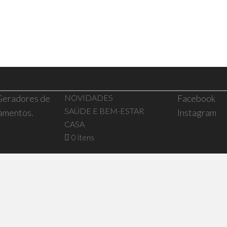
 Geradores de
NOVIDADES
Facebook
SAÚDE E BEM-ESTAR
pamentos.
Instagram
CASA
0 itens