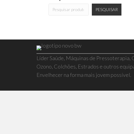
PESQUISAR
Líder Saúde, Máquinas de Pressoterapia,
Ozono, Colchões, Estrados e outros equi
Envelhecer na forma mais jovem possível.