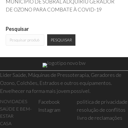
MUNICÍPIO DE SOBRAL ADQUIRIU GERADOR
DE OZONO PARA COMBATE À COVID-19
Pesquisar
PESQUISAR
Líder Saúde, Máquinas de Pressoterapia, Geradores de
Ozono, Colchões, Estrados e outros equipamentos.
Envelhecer na forma mais jovem possível.
NOVIDADES
Facebook
politica de privacidade
SAÚDE E BEM-
Instagram
resolução de conflitos
ESTAR
livro de reclamações
CASA