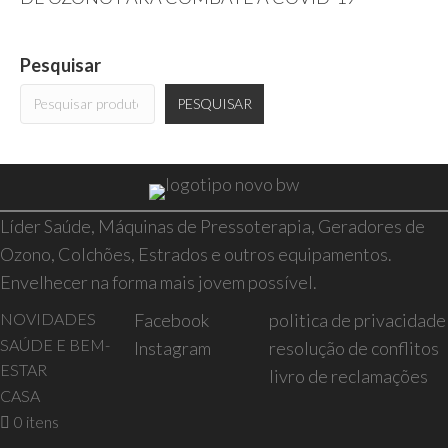
Pesquisar
PESQUISAR
Líder Saúde, Máquinas de Pressoterapia, Geradores de
Ozono, Colchões, Estrados e outros equipamentos.
Envelhecer na forma mais jovem possível.
NOVIDADES
Facebook
politica de privacidade
SAÚDE E BEM-
Instagram
resolução de conflitos
ESTAR
livro de reclamações
CASA
0 itens