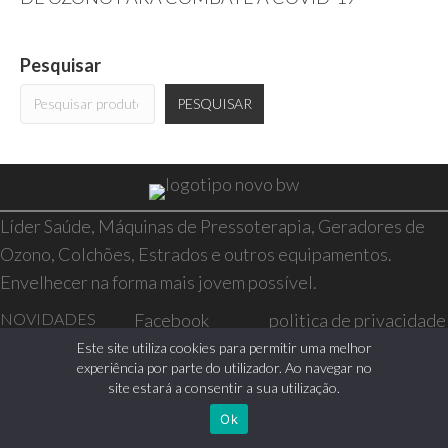
Pesquisar
PESQUISAR
Líder Saúde, Máquinas de Pressoterapia, Geradores de
Ozono, Colchões, Estrados e outros equipamentos.
Envelhecer na forma mais jovem possível.
NOVIDADES
Facebook
politica de privacidade
SAÚDE E BEM-
Instagram
resolução de conflitos
Este site utiliza cookies para permitir uma melhor
experiência por parte do utilizador. Ao navegar no
ESTAR
livro de reclamações
site estará a consentir a sua utilização.
CASA
Ok
0 itens