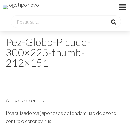
Pez-Globo-Picudo-
300×225-thumb-
212×151
Artigos recentes
Pesquisadores japoneses defendem uso de ozono
contra o coronavírus