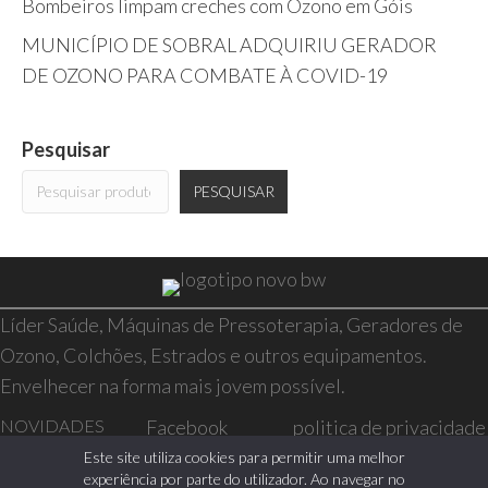
Bombeiros limpam creches com Ozono em Góis
MUNICÍPIO DE SOBRAL ADQUIRIU GERADOR
DE OZONO PARA COMBATE À COVID-19
Pesquisar
PESQUISAR
Líder Saúde, Máquinas de Pressoterapia, Geradores de
Ozono, Colchões, Estrados e outros equipamentos.
Envelhecer na forma mais jovem possível.
NOVIDADES
Facebook
politica de privacidade
SAÚDE E BEM-
Instagram
resolução de conflitos
Este site utiliza cookies para permitir uma melhor
experiência por parte do utilizador. Ao navegar no
ESTAR
livro de reclamações