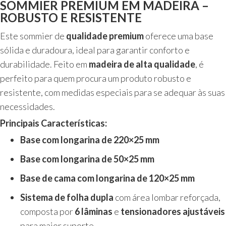
SOMMIER PREMIUM EM MADEIRA –
ROBUSTO E RESISTENTE
Este sommier de
qualidade premium
oferece uma base
sólida e duradoura, ideal para garantir conforto e
durabilidade. Feito em
madeira de alta qualidade
, é
perfeito para quem procura um produto robusto e
resistente, com medidas especiais para se adequar às suas
necessidades.
Principais Características:
Base com longarina de 220×25 mm
Base com longarina de 50×25 mm
Base de cama com longarina de 120×25 mm
Sistema de folha dupla
com área lombar reforçada,
composta por
6 lâminas
e
tensionadores ajustáveis
para maior suporte.