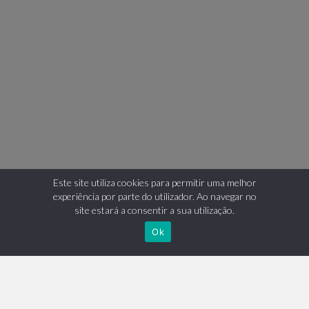
Este site utiliza cookies para permitir uma melhor
experiência por parte do utilizador. Ao navegar no
site estará a consentir a sua utilização.
TELEMÓVEL
Ok
+351 910 251 147
chamada para rede móvel nacional
TELEFONE