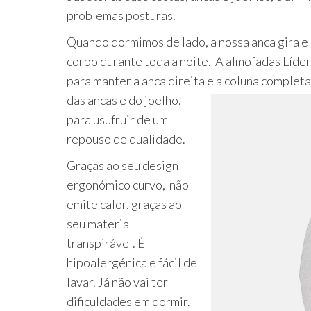
problemas posturas.
Quando dormimos de lado, a nossa anca gira e 
corpo durante toda a noite. A almofadas Líde
para manter a anca direita e a coluna com
pleta
das ancas e do joelho,
para usufruir de um
repouso de qualidade.
Graças ao seu design
ergonómico curvo, não
emite calor, graças ao
seu material
transpirável. É
hipoalergénica e fácil de
lavar. Já não vai ter
dificuldades em dormir.