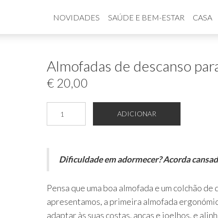
NOVIDADES
SAÚDE E BEM-ESTAR
CASA
Almofadas de descanso para
€
20,00
Quantidade
ADICIONAR
de
Almofadas
de
Dificuldade em adormecer? Acorda cansado
descanso
para
Pensa que uma boa almofada e um colchão de q
pernas.
apresentamos, a primeira almofada ergonómic
adaptar às suas costas, ancas e joelhos, e alinh