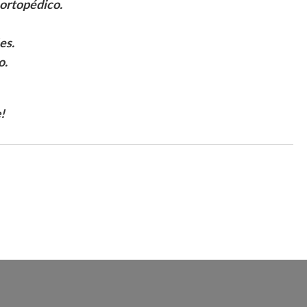
 ortopédico.
es.
o.
!