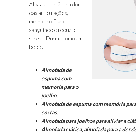
Alivia a tensão e a dor
das articulações,
melhora o fluxo
sanguíneo e reduz o
stress. Durma como um
bebé .
Almofada de
espuma com
memória para o
joelho,
Almofada de espuma com memória para a a
costas.
Almofada para joelhos para aliviar a ciát
Almofada ciática, almofada para a dor de