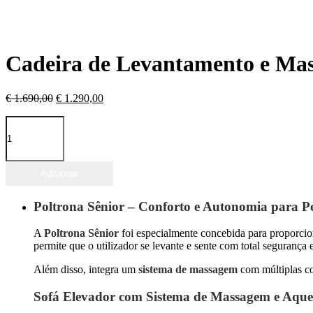
Cadeira de Levantamento e Ma
O
O
€
1.690,00
€
1.290,00
preço
preço
Quantidade
original
atual
de
era:
é:
Cadeira
€ 1.690,00.
€ 1.290,00.
de
Levantamento
Adicionar
e
Massagem
Poltrona Sênior – Conforto e Autonomia para P
Sênior
A
Poltrona Sênior
foi especialmente concebida para proporci
permite que o utilizador se levante e sente com total segurança 
Além disso, integra um
sistema de massagem
com múltiplas con
Sofá Elevador com Sistema de Massagem e Aqu