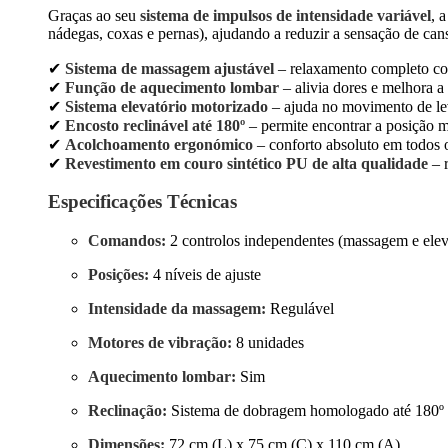
Graças ao seu
sistema de impulsos de intensidade variável
, 
nádegas, coxas e pernas), ajudando a reduzir a sensação de can
✔
Sistema de massagem ajustável
– relaxamento completo com
✔
Função de aquecimento lombar
– alivia dores e melhora a 
✔
Sistema elevatório motorizado
– ajuda no movimento de lev
✔
Encosto reclinável até 180º
– permite encontrar a posição m
✔
Acolchoamento ergonómico
– conforto absoluto em todos 
✔
Revestimento em couro sintético PU de alta qualidade
– r
Especificações Técnicas
Comandos:
2 controlos independentes (massagem e ele
Posições:
4 níveis de ajuste
Intensidade da massagem:
Regulável
Motores de vibração:
8 unidades
Aquecimento lombar:
Sim
Reclinação:
Sistema de dobragem homologado até 180º
Dimensões:
72 cm (L) x 75 cm (C) x 110 cm (A)