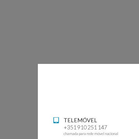
TELEMÓVEL
+351 910 251 147
chamada para rede móvel nacional