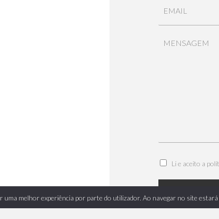
Li e aceito a
polí
tir uma melhor experiência por parte do utilizador. Ao navegar no site estará 