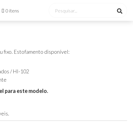
0 itens
 fixo. Estofamento disponível:
ados / HI-102
nte
l para este modelo.
eis.