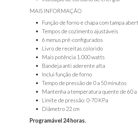
MAIS INFORMAÇÃO
Função de forno e chapa com tampa aber
Tempos de cozimento ajustáveis
6 menus pré-configurados
Livro de receitas colorido
Mais potência 1.000 watts
Bandeja anti aderente alta
Inclui função de forno
Tempo de pressão de 0 a 50 minutos
Mantenha a temperatura quente de 60 a
Limite de pressão: 0-70 KPa
Diâmetro 22 cm
Programável 24 horas.