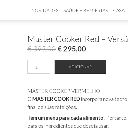
NOVIDADES
SAÚDE E BEM-ESTAR
CASA
Master Cooker Red – Versáti
O
O
€
395,00
€
295,00
preço
preço
Quantidade
ADICIONAR
original
atual
de
Master
era:
é:
Cooker
MASTER COOKER VERMELHO
€ 395,00.
€ 295,00.
Red
O
MASTER COOK RED
incorpora nova tecnol
-
final de suas refeições.
Versátil
Tem um menu para cada alimento
. Portanto
e
para os ingredientes que deseja usar.
Inovador