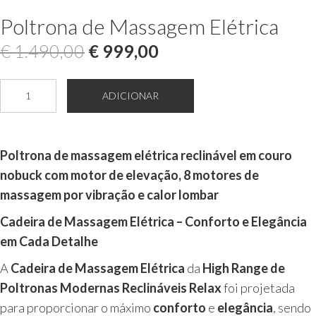
Poltrona de Massagem Elétrica
O
O
€
1.490,00
€
999,00
preço
preço
Quantidade
ADICIONAR
original
atual
de
Poltrona
era:
é:
de
Poltrona de massagem elétrica reclinável em couro
€ 1.490,00.
€ 999,00.
Massagem
nobuck com motor de elevação, 8 motores de
Elétrica
massagem por vibração e calor lombar
Cadeira de Massagem Elétrica – Conforto e Elegância
em Cada Detalhe
A
Cadeira de Massagem Elétrica
da
High Range de
Poltronas Modernas Reclináveis Relax
foi projetada
para proporcionar o máximo
conforto
e
elegância
, sendo