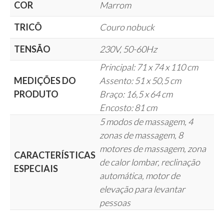
COR
Marrom
TRICÔ
Couro nobuck
TENSÃO
230V, 50-60Hz
Principal: 71 x 74 x 110 cm
MEDIÇÕES DO
Assento: 51 x 50,5 cm
PRODUTO
Braço: 16,5 x 64 cm
Encosto: 81 cm
5 modos de massagem, 4
zonas de massagem, 8
motores de massagem, zona
CARACTERÍSTICAS
de calor lombar, reclinação
ESPECIAIS
automática, motor de
elevação para levantar
pessoas