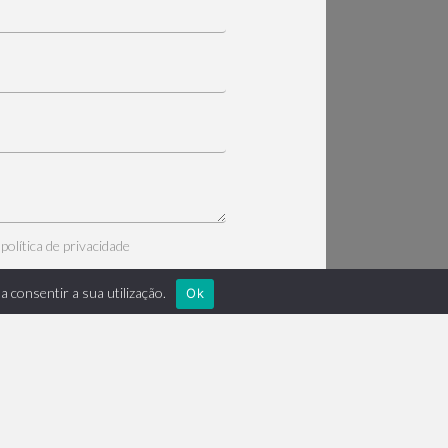
a
política de privacidade
a consentir a sua utilização.
Ok
ENVIAR