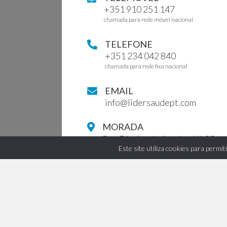
+351 910 251 147
chamada para rede móvel nacional
TELEFONE
+351 234 042 840
chamada para rede fixa nacional
EMAIL
info@lidersaudept.com
MORADA
Rua Direita de Aradas, Nº 85
3810-005 Aveiro
Este site utiliza cookies para permi