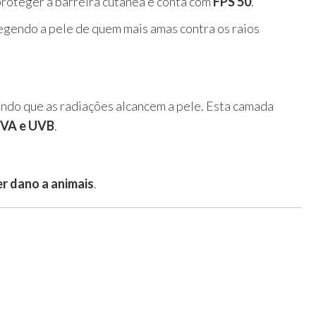
proteger a barreira cutânea e conta com
FPS 50
.
tegendo a pele de quem mais amas contra os raios
indo que as radiações alcancem a pele. Esta camada
UVA e UVB
.
r dano a animais
.