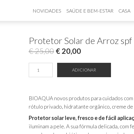
NOVIDADES
SAÚDE E BEM-ESTAR
CASA
Protetor Solar de Arroz spf
O
O
€
25,00
€
20,00
preço
preço
Quantidade
ADICIONAR
original
atual
de
Protetor
era:
é:
Solar
€ 25,00.
€ 20,00.
BIOAQUA novos produtos para cuidados com a p
de
rótulo privado, hidratante orgânico, creme de s
Arroz
spf
Protetor solar leve, fresco e de fácil aplica
50
iluminam a pele. A sua fórmula delicada, com 
+