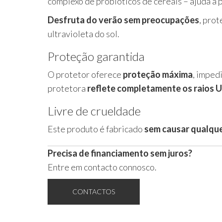
complexo de probióticos de cereais – ajuda a 
para
Desfruta do verão sem preocupações
, pro
Rosto
ultravioleta do sol.
e
Proteção garantida
Corpo
O protetor oferece
proteção máxima
, imped
protetora
reflete completamente os raios 
Livre de crueldade
Este produto é fabricado
sem causar qualque
Precisa de financiamento sem juros?
Entre em contacto connosco.
CONTACTOS