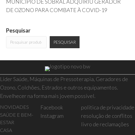
MUNICÍPIO DE SOBRAL ADQUIRIU GERADOR
DE OZONO PARA COMBATE À COVID-19
Pesquisar
PESQUISAR
Líder Saúde, Máquinas de Pressoterapia, Geradores de
Ozono, Colchões, Estrados e outros equipamentos.
Envelhecer na forma mais jovem possível.
NOVIDADES
Facebook
politica de privacidade
SAÚDE E BEM-
Instagram
resolução de conflitos
ESTAR
livro de reclamações
CASA