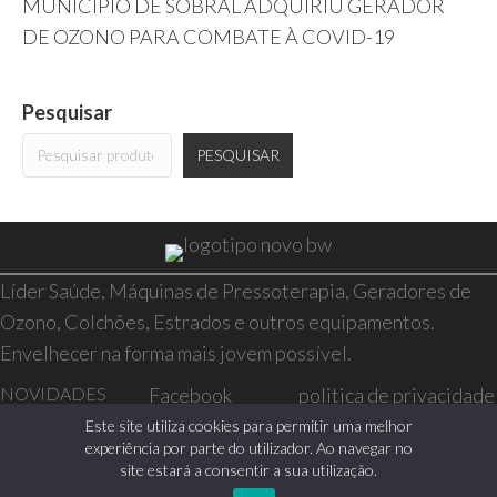
MUNICÍPIO DE SOBRAL ADQUIRIU GERADOR
DE OZONO PARA COMBATE À COVID-19
Pesquisar
PESQUISAR
Líder Saúde, Máquinas de Pressoterapia, Geradores de
Ozono, Colchões, Estrados e outros equipamentos.
Envelhecer na forma mais jovem possível.
NOVIDADES
Facebook
politica de privacidade
SAÚDE E BEM-
Instagram
resolução de conflitos
Este site utiliza cookies para permitir uma melhor
experiência por parte do utilizador. Ao navegar no
ESTAR
livro de reclamações
site estará a consentir a sua utilização.
CASA